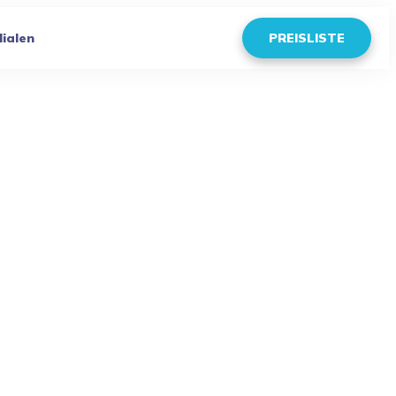
lialen
PREISLISTE
eln leicht gemacht
 gemacht