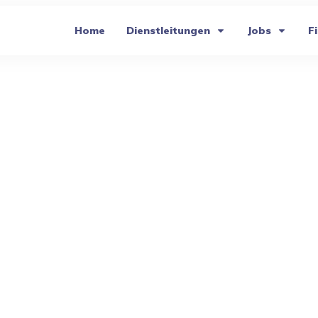
Home
Dienstleitungen
Jobs
Fi
geln: Schritt für Schritt, büg
/
Blog
/
Hemden richtig bügeln: Schritt für Schritt, bügeln leicht