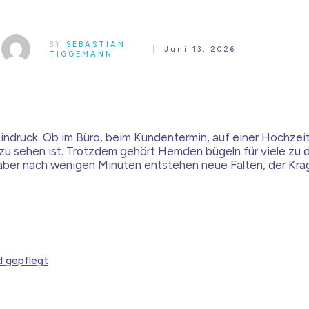
BY
SEBASTIAN
Juni 13, 2026
TIGGEMANN
ndruck. Ob im Büro, beim Kundentermin, auf einer Hochzeit o
e zu sehen ist. Trotzdem gehört Hemden bügeln für viele zu
 aber nach wenigen Minuten entstehen neue Falten, der Krage
d gepflegt