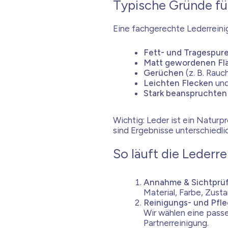
Typische Gründe für
Eine fachgerechte Lederreinig
Fett- und Tragespur
Matt gewordenen Fl
Gerüchen
(z. B. Rauc
Leichten Flecken
und
Stark beanspruchten
Wichtig: Leder ist ein Naturp
sind Ergebnisse unterschiedlic
So läuft die Lederre
Annahme & Sichtprü
Material, Farbe, Zust
Reinigungs- und Pfl
Wir wählen eine passe
Partnerreinigung.