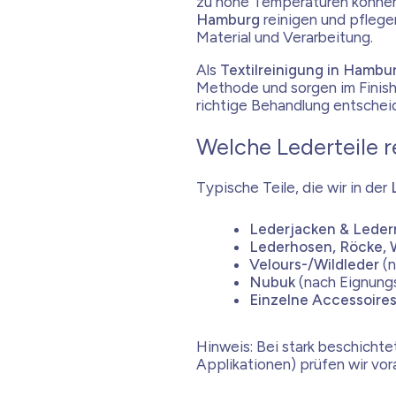
zu hohe Temperaturen können 
Hamburg
reinigen und pflegen
Material und Verarbeitung.
Als
Textilreinigung in Hambu
Methode und sorgen im Finish 
richtige Behandlung entschei
Welche Lederteile r
Typische Teile, die wir in der
Lederjacken & Leder
Lederhosen, Röcke,
Velours-/Wildleder
(n
Nubuk
(nach Eignung
Einzelne Accessoire
Hinweis: Bei stark beschichte
Applikationen) prüfen wir vora