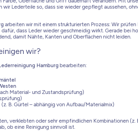
Farbe, Oberfläche und Griff dauerhaft verändern. Mit uns
 wir Lederteile so, dass sie wieder gepflegt aussehen, ohn
rg
arbeiten wir mit einem strukturierten Prozess: Wir prüfen 
dafür, dass Leder wieder geschmeidig wirkt. Gerade bei ho
dend, damit Nähte, Kanten und Oberflächen nicht leiden.
einigen wir?
Lederreinigung Hamburg
bearbeiten:
mäntel
 Westen
ach Material- und Zustandsprüfung)
sprüfung)
s
(z. B. Gürtel – abhängig von Aufbau/Materialmix)
ten, verklebten oder sehr empfindlichen Kombinationen (z. 
b, ob eine Reinigung sinnvoll ist.