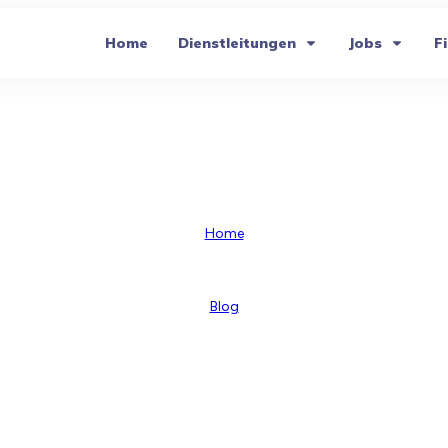
Home
Dienstleitungen
Jobs
Fi
Gardinenreinigung Hamburg
Home
Blog
Gardinenreinigung Hamburg