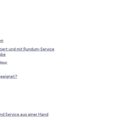
en
ziert und mit Rundum-Service
abe
teur
geeignet?
und Service aus einer Hand