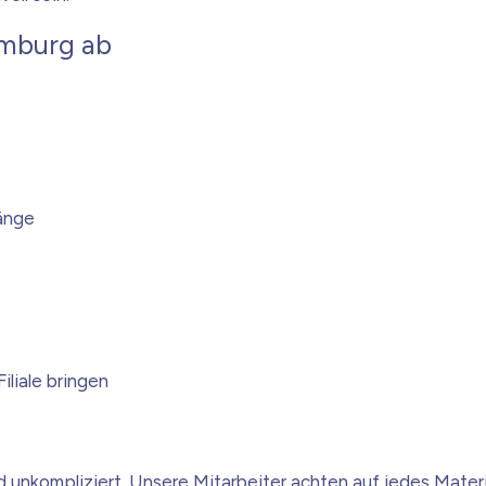
amburg ab
änge
liale bringen
und unkompliziert. Unsere Mitarbeiter achten auf jedes Mater