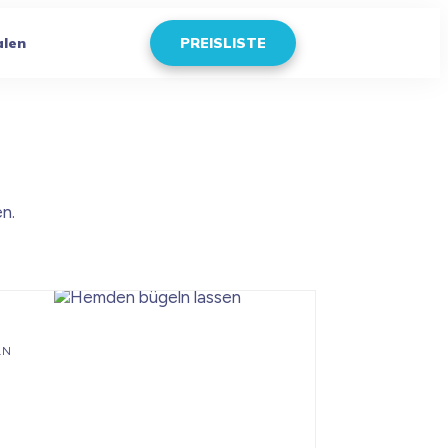
alen
PREISLISTE
n.
LN