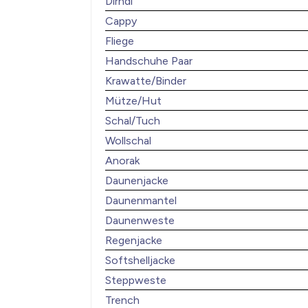
Dirndl
Cappy
Fliege
Handschuhe Paar
Krawatte/Binder
Mütze/Hut
Schal/Tuch
Wollschal
Anorak
Daunenjacke
Daunenmantel
Daunenweste
Regenjacke
Softshelljacke
Steppweste
Trench