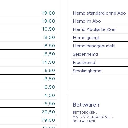
19,00
Hemd standard ohne Abo
19,00
Hemd im Abo
10,50
Hemd Abokarte 22er
8,50
Hemd gelegt
8,50
Hemd handgebügelt
6,50
Seidenhemd
14,50
Frackhemd
5,50
Smokinghemd
8,50
6,50
4,50
5,50
Bettwaren
29,50
BETTDECKEN,
MATRATZENSCHONER,
79,00
SCHLAFSACK